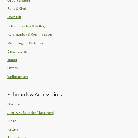
Geburt & Taufe
Baby & Kind
Hochzeit
Lehrer, Erzieher & Kollegen
Kommunion & Konfirmation
Muttertag und Vatertag
Einschulung
Trauer
Ostern
Weihnachten
Schmuck & Accessoires
Ohrringe
Arm- & Fußbänder (-kettchen)
Ringe
Ketten
Brillenketten