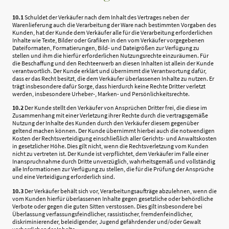
10.1
Schuldet der Verkäufer nach dem Inhalt des Vertrages neben der
Warenlieferung auch die Verarbeitung der Ware nach bestimmten Vorgaben des
Kunden, hat der Kunde dem Verkäufer alle für die Verarbeitung erforderlichen
Inhalte wie Texte, Bilder oder Grafiken in den vom Verkäufer vorgegebenen
Dateiformaten, Formatierungen, Bild- und Dateigrößen zur Verfügung zu
stellen und ihm die hierfür erforderlichen Nutzungsrechte einzuräumen. Für
die Beschaffung und den Rechteerwerb an diesen Inhalten ist allein der Kunde
verantwortlich. Der Kunde erklärt und übernimmt die Verantwortung dafür,
dass er das Recht besitzt, die dem Verkäufer überlassenen Inhalte zu nutzen. Er
trägt insbesondere dafür Sorge, dass hierdurch keine Rechte Dritter verletzt
werden, insbesondere Urheber-, Marken- und Persönlichkeitsrechte.
10.2
Der Kunde stellt den Verkäufer von Ansprüchen Dritter frei, die diese im
Zusammenhang mit einer Verletzung ihrer Rechte durch die vertragsgemäße
Nutzung der Inhalte des Kunden durch den Verkäufer diesem gegenüber
geltend machen können. Der Kunde übernimmt hierbei auch die notwendigen
Kosten der Rechtsverteidigung einschließlich aller Gerichts- und Anwaltskosten
in gesetzlicher Höhe. Dies gilt nicht, wenn die Rechtsverletzung vom Kunden
nicht zu vertreten ist. Der Kunde ist verpflichtet, dem Verkäufer im Falle einer
Inanspruchnahme durch Dritte unverzüglich, wahrheitsgemäß und vollständig
alle Informationen zur Verfügung zu stellen, die für die Prüfung der Ansprüche
und eine Verteidigung erforderlich sind.
10.3
Der Verkäufer behält sich vor, Verarbeitungsaufträge abzulehnen, wenn die
vom Kunden hierfür überlassenen Inhalte gegen gesetzliche oder behördliche
Verbote oder gegen die guten Sitten verstossen. Dies gilt insbesondere bei
Überlassung verfassungsfeindlicher, rassistischer, fremdenfeindlicher,
diskriminierender, beleidigender, Jugend gefährdender und/oder Gewalt