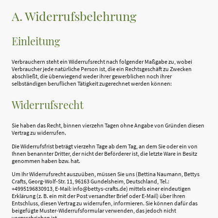
A. Widerrufsbelehrung
Einleitung
Verbrauchern steht ein Widerrufsrecht nach folgender Maßgabe zu, wobei
Verbraucher jede natürliche Person ist, die ein Rechtsgeschäft zu Zwecken
abschließt, die überwiegend weder ihrer gewerblichen noch ihrer
selbständigen beruflichen Tätigkeit zugerechnet werden können:
Widerrufsrecht
Sie haben das Recht, binnen vierzehn Tagen ohne Angabe von Gründen diesen
Vertrag zu widerrufen.
Die Widerrufsfrist beträgt vierzehn Tage ab dem Tag, an dem Sie oder ein von
Ihnen benannter Dritter, der nicht der Beförderer ist, die letzte Ware in Besitz
genommen haben bzw. hat.
Um Ihr Widerrufsrecht auszuüben, müssen Sie uns (Bettina Naumann, Bettys
Crafts, Georg-Wolf-Str. 11, 96163 Gundelsheim, Deutschland, Tel.:
+4995196830913, E-Mail: info@bettys-crafts.de) mittels einer eindeutigen
Erklärung (z. B. ein mit der Post versandter Brief oder E-Mail) über Ihren
Entschluss, diesen Vertrag zu widerrufen, informieren. Sie können dafür das
beigefügte Muster-Widerrufsformular verwenden, das jedoch nicht
vorgeschrieben ist.