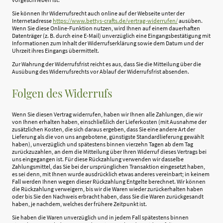
Sie können Ihr Widerrufsrecht auch online auf der Webseite unter der
Internetadresse
https://www.bettys-crafts.de
/vertrag-widerrufen
/
ausüben.
Wenn Sie diese Online-Funktion nutzen, wird Ihnen auf einem dauerhaften
Datenträger (z. B. durch eine E-Mail) unverzüglich eine Eingangsbestätigung mit
Informationen zum Inhalt der Widerrufserklärung sowie dem Datum und der
Uhrzeit ihres Eingangs übermittelt.
Zur Wahrung der Widerrufsfrist reicht es aus, dass Sie die Mitteilung über die
Ausübung des Widerrufsrechts vor Ablauf der Widerrufsfrist absenden.
Folgen des Widerrufs
Wenn Sie diesen Vertrag widerrufen, haben wir Ihnen alle Zahlungen, die wir
von Ihnen erhalten haben, einschließlich der Lieferkosten (mit Ausnahme der
zusätzlichen Kosten, die sich daraus ergeben, dass Sie eine andere Art der
Lieferung als die von uns angebotene, günstigste Standardlieferung gewählt
haben), unverzüglich und spätestens binnen vierzehn Tagen ab dem Tag
zurückzuzahlen, an dem die Mitteilung über Ihren Widerruf dieses Vertrags bei
uns eingegangen ist. Für diese Rückzahlung verwenden wir dasselbe
Zahlungsmittel, das Sie bei der ursprünglichen Transaktion eingesetzt haben,
es sei denn, mit Ihnen wurde ausdrücklich etwas anderes vereinbart; in keinem
Fall werden Ihnen wegen dieser Rückzahlung Entgelte berechnet. Wir können
die Rückzahlung verweigern, bis wir die Waren wieder zurückerhalten haben
oder bis Sie den Nachweis erbracht haben, dass Sie die Waren zurückgesandt
haben, je nachdem, welches der frühere Zeitpunkt ist.
Sie haben die Waren unverzüglich und in jedem Fall spätestens binnen