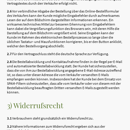
Vertragstextes durch den Verkäufer erfolgt nicht.
2.6
Vor verbindlicher Abgabe der Bestellung über das Online-Bestellformular
des Verkäufers kann der Kunde mögliche Eingabefehler durch aufmerksames
Lesen der auf dem Bildschirm dargestellten Informationen erkennen. Ein
wirksames technisches Mittel zur besseren Erkennung von Eingabefehlern
kann dabei die Vergrößerungsfunktion des Browsers sein, mit deren Hilfe die
Darstellung auf dem Bildschirm vergrößert wird. Seine Eingaben kann der
Kunde im Rahmen des elektronischen Bestellprozesses so lange über die
üblichen Tastatur- und Mausfunktionen korrigieren, bis er den Button anklickt,
welcher den Bestellvorgang abschließt.
2.7
Für den Vertragsschluss steht die deutsche Sprache zur Verfügung.
2.8
Die Bestellabwicklung und Kontaktaufnahme finden in der Regel per E-Mail
und automatisierter Bestellabwicklung statt. Der Kunde hat sicherzustellen,
dass die von ihm zur Bestellabwicklung angegebene E-Mail-Adresse zutreffend
ist, so dass unter dieser Adresse die vom Verkäufer versandten E-Mails
empfangen werden können. Insbesondere hat der Kunde bei dem Einsatz von
SPAM-Filtern sicherzustellen, dass alle vom Verkäufer oder von diesem mit der
Bestellabwicklung beauftragten Dritten versandten E-Mails zugestellt werden
können.
3) Widerrufsrecht
3.1
Verbrauchern steht grundsätzlich ein Widerrufsrecht zu.
3.2
Nähere Informationen zum Widerrufsrecht ergeben sich aus der