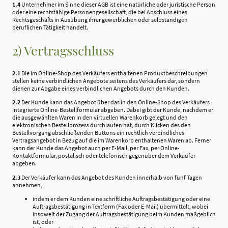
1.4
Unternehmer im Sinne dieser AGB ist eine natürliche oder juristische Person
oder eine rechtsfähige Personengesellschaft, die bei Abschluss eines
Rechtsgeschäfts in Ausübung ihrer gewerblichen oder selbständigen
beruflichen Tätigkeit handelt.
2) Vertragsschluss
2.1
Die im Online-Shop des Verkäufers enthaltenen Produktbeschreibungen
stellen keine verbindlichen Angebote seitens des Verkäufers dar, sondern
dienen zur Abgabe eines verbindlichen Angebots durch den Kunden.
2.2
Der Kunde kann das Angebot über das in den Online-Shop des Verkäufers
integrierte Online-Bestellformular abgeben. Dabei gibt der Kunde, nachdem er
die ausgewählten Waren in den virtuellen Warenkorb gelegt und den
elektronischen Bestellprozess durchlaufen hat, durch Klicken des den
Bestellvorgang abschließenden Buttons ein rechtlich verbindliches
Vertragsangebot in Bezug auf die im Warenkorb enthaltenen Waren ab. Ferner
kann der Kunde das Angebot auch per E-Mail, per Fax, per Online-
Kontaktformular, postalisch oder telefonisch gegenüber dem Verkäufer
abgeben.
2.3
Der Verkäufer kann das Angebot des Kunden innerhalb von fünf Tagen
annehmen,
indem er dem Kunden eine schriftliche Auftragsbestätigung oder eine
Auftragsbestätigung in Textform (Fax oder E-Mail) übermittelt, wobei
insoweit der Zugang der Auftragsbestätigung beim Kunden maßgeblich
ist, oder