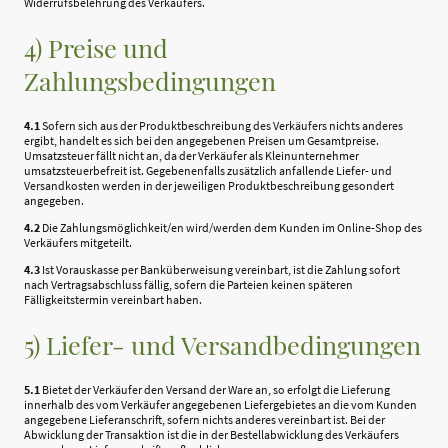
Widerrufsbelehrung des Verkäufers.
4) Preise und
Zahlungsbedingungen
4.1
Sofern sich aus der Produktbeschreibung des Verkäufers nichts anderes
ergibt, handelt es sich bei den angegebenen Preisen um Gesamtpreise.
Umsatzsteuer fällt nicht an, da der Verkäufer als Kleinunternehmer
umsatzsteuerbefreit ist. Gegebenenfalls zusätzlich anfallende Liefer- und
Versandkosten werden in der jeweiligen Produktbeschreibung gesondert
angegeben.
4.2
Die Zahlungsmöglichkeit/en wird/werden dem Kunden im Online-Shop des
Verkäufers mitgeteilt.
4.3
Ist Vorauskasse per Banküberweisung vereinbart, ist die Zahlung sofort
nach Vertragsabschluss fällig, sofern die Parteien keinen späteren
Fälligkeitstermin vereinbart haben.
5) Liefer- und Versandbedingungen
5.1
Bietet der Verkäufer den Versand der Ware an, so erfolgt die Lieferung
innerhalb des vom Verkäufer angegebenen Liefergebietes an die vom Kunden
angegebene Lieferanschrift, sofern nichts anderes vereinbart ist. Bei der
Abwicklung der Transaktion ist die in der Bestellabwicklung des Verkäufers