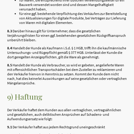
für Waren, die entsprechend ihrer üblichen Verwendungsweise für ein
Bauwerk verwendet worden sind und dessen Mangelhaftigkeit
verursacht haben,
für eine ggf. bestehende Verpflichtung des Verkäufers zur Bereitstellung
von Aktualisierungen für digitale Produkte, bei Verträgen zur Lieferung
von Waren mit digitalen Elementen.
8.3
Darüber hinaus gilt für Unternehmer, dass die gesetzlichen
Verjährungsfristen für einen ggf. bestehenden gesetzlichen Rückgriffsanspruch
unberührt bleiben.
8.4
Handelt der Kunde als Kaufmann i.S.d. § 1 HGB, trifft ihn die kaufmännische
Untersuchungs- und Rügepflicht gemäß § 377 HGB. Unterlässt der Kunde die
dort geregelten Anzeigepflichten, gilt die Ware als genehmigt.
8.5
Handelt der Kunde als Verbraucher, so wird er gebeten, angelieferte Waren
mit offensichtlichen Transportschäden bei dem Zusteller zu reklamieren und
den Verkäufer hiervon in Kenntnis zu setzen. Kommt der Kunde dem nicht
nach, hat dies keinerlei Auswirkungen auf seine gesetzlichen oder vertraglichen
Mängelansprüche.
9) Haftung
Der Verkäufer haftet dem Kunden aus allen vertraglichen, vertragsähnlichen
und gesetzlichen, auch deliktischen Ansprüchen auf Schadens- und
Aufwendungsersatz wie folgt:
9.1
Der Verkäufer haftet aus jedem Rechtsgrund uneingeschränkt