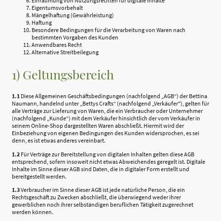
Einräumung von Nutzungsrechten für digitale Inhalte
Eigentumsvorbehalt
Mängelhaftung (Gewährleistung)
Haftung
Besondere Bedingungen für die Verarbeitung von Waren nach
bestimmten Vorgaben des Kunden
Anwendbares Recht
Alternative Streitbeilegung
1) Geltungsbereich
1.1
Diese Allgemeinen Geschäftsbedingungen (nachfolgend „AGB“) der Bettina
Naumann, handelnd unter „Bettys Crafts“ (nachfolgend „Verkäufer"), gelten für
alle Verträge zur Lieferung von Waren, die ein Verbraucher oder Unternehmer
(nachfolgend „Kunde“) mit dem Verkäufer hinsichtlich der vom Verkäufer in
seinem Online-Shop dargestellten Waren abschließt. Hiermit wird der
Einbeziehung von eigenen Bedingungen des Kunden widersprochen, es sei
denn, es ist etwas anderes vereinbart.
1.2
Für Verträge zur Bereitstellung von digitalen Inhalten gelten diese AGB
entsprechend, sofern insoweit nicht etwas Abweichendes geregelt ist. Digitale
Inhalte im Sinne dieser AGB sind Daten, die in digitaler Form erstellt und
bereitgestellt werden.
1.3
Verbraucher im Sinne dieser AGB ist jede natürliche Person, die ein
Rechtsgeschäft zu Zwecken abschließt, die überwiegend weder ihrer
gewerblichen noch ihrer selbständigen beruflichen Tätigkeit zugerechnet
werden können.