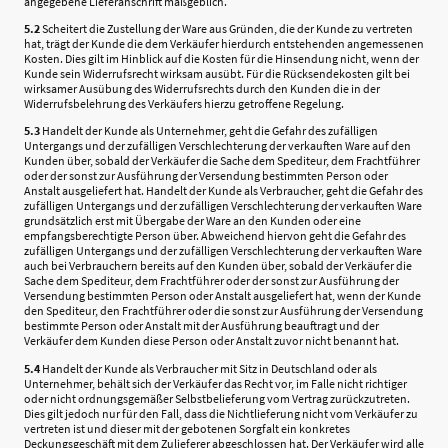
angegebene Lieferanschrift maßgeblich.
5.2
Scheitert die Zustellung der Ware aus Gründen, die der Kunde zu vertreten
hat, trägt der Kunde die dem Verkäufer hierdurch entstehenden angemessenen
Kosten. Dies gilt im Hinblick auf die Kosten für die Hinsendung nicht, wenn der
Kunde sein Widerrufsrecht wirksam ausübt. Für die Rücksendekosten gilt bei
wirksamer Ausübung des Widerrufsrechts durch den Kunden die in der
Widerrufsbelehrung des Verkäufers hierzu getroffene Regelung.
5.3
Handelt der Kunde als Unternehmer, geht die Gefahr des zufälligen
Untergangs und der zufälligen Verschlechterung der verkauften Ware auf den
Kunden über, sobald der Verkäufer die Sache dem Spediteur, dem Frachtführer
oder der sonst zur Ausführung der Versendung bestimmten Person oder
Anstalt ausgeliefert hat. Handelt der Kunde als Verbraucher, geht die Gefahr des
zufälligen Untergangs und der zufälligen Verschlechterung der verkauften Ware
grundsätzlich erst mit Übergabe der Ware an den Kunden oder eine
empfangsberechtigte Person über. Abweichend hiervon geht die Gefahr des
zufälligen Untergangs und der zufälligen Verschlechterung der verkauften Ware
auch bei Verbrauchern bereits auf den Kunden über, sobald der Verkäufer die
Sache dem Spediteur, dem Frachtführer oder der sonst zur Ausführung der
Versendung bestimmten Person oder Anstalt ausgeliefert hat, wenn der Kunde
den Spediteur, den Frachtführer oder die sonst zur Ausführung der Versendung
bestimmte Person oder Anstalt mit der Ausführung beauftragt und der
Verkäufer dem Kunden diese Person oder Anstalt zuvor nicht benannt hat.
5.4
Handelt der Kunde als Verbraucher mit Sitz in Deutschland oder als
Unternehmer, behält sich der Verkäufer das Recht vor, im Falle nicht richtiger
oder nicht ordnungsgemäßer Selbstbelieferung vom Vertrag zurückzutreten.
Dies gilt jedoch nur für den Fall, dass die Nichtlieferung nicht vom Verkäufer zu
vertreten ist und dieser mit der gebotenen Sorgfalt ein konkretes
Deckungsgeschäft mit dem Zulieferer abgeschlossen hat. Der Verkäufer wird alle