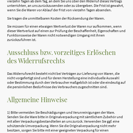
vierzehn Tagen ab dem Tag, an dem Sie uns über den Widerruf dieses Vertrags
unterrichten, an uns zurückzusenden oder zu übergeben. Die Frist ist gewahrt,
wenn Sie die Waren vor Ablauf der Frist von vierzehn Tagen absenden.
Sie tragen die unmittelbaren Kosten der Rücksendung der Waren.
Sie müssen für einen etwaigen Wertverlust der Waren nur aufkommen, wenn
dieser Wertverlust auf einen zur Prüfung der Beschaffenheit, Eigenschaften und
Funktionsweise der Waren nicht notwendigen Umgang mit ihnen
zurückzuführen ist.
Ausschluss bzw. vorzeitiges Erlöschen
des Widerrufsrechts
Das Widerrufsrecht besteht nicht bei Verträgen zur Lieferung von Waren, die
nicht vorgefertigt sind und für deren Herstellung eine individuelle Auswahl
oder Bestimmung durch den Verbraucher maßgeblich ist oder die eindeutig auf
die persönlichen Bedürfnisse des Verbrauchers zugeschnitten sind.
Allgemeine Hinweise
1) Bitte vermeiden Sie Beschädigungen und Verunreinigungen der Ware.
Senden Sie die Ware bitte in Originalverpackung mit sämtlichem Zubehör und
mit allen Verpackungsbestandteilen an uns zurück. Verwenden Sie ggf. eine
schützende Umverpackung. Wenn Sie die Originalverpackung nicht mehr
besitzen, sorgen Sie bitte mit einer geeigneten Verpackung für einen