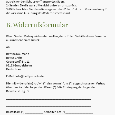
ausreichenden Schutz vor Transportschäden.
2) Senden Sie die Ware bitte nicht unfrei an uns zurück.
3) Bitte beachten Sie, dass die vorgenannten Ziffern 1-2 nicht Voraussetzung für
die wirksame Ausübung des Widerrufsrechts sind.
B. Widerrufsformular
Wenn Sie den Vertrag widerrufen wollen, dann füllen Sie bitte dieses Formular
aus und senden es zurück.
An
Bettina Naumann
Bettys Crafts
Georg-Wolf-Str. 11
96163 Gundelsheim
Deutschland
E-Mail: info@bettys-crafts.de
Hiermit widerrufe(n) ich/wir (*) den von mir/uns (*) abgeschlossenen Vertrag
über den Kauf der folgenden Waren (*) / die Erbringung der folgenden
Dienstleistung (*)
_______________________________________________________
_______________________________________________________
Bestellt am (*) ____________ / erhalten am (*) __________________