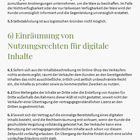
zumutbaren Anstrengungen unternehmen, um die Ware zu beschaffen. Im Falle
der Nichtverfügbarkeit oder der nur teilweisen Verfügbarkeit der Ware wird der
Kunde unverzüglich informiert und die Gegenleistung unverzüglich erstattet.
5.5
Selbstabholung ist aus logistischen Gründen nicht möglich.
6) Einräumung von
Nutzungsrechten für digitale
Inhalte
6.1
Sofern sich aus der Inhaltsbeschreibung im Online-Shop des Verkäufers
nichts anderes ergibt, räumt der Verkäufer dem Kunden an den bereitgestellten
Inhalten das nicht ausschließliche, örtlich und zeitlich unbeschränkte Recht
ein, die Inhalte zu privaten sowie zu kommerziellen Zwecken zu nutzen.
6.2
Eine Weitergabe der Inhalte an Dritte oder die Erstellung von Kopien für
Dritte außerhalb des Rahmens dieser AGB ist nicht gestattet, soweit nicht der
Verkäufer einer Übertragung der vertragsgegenständlichen Lizenz an den
Dritten zugestimmt hat.
6.3
Soweit sich der Vertrag auf die einmalige Bereitstellung eines digitalen
Inhalts bezieht, wird die Rechtseinräumung erst wirksam, wenn der Kunde die
geschuldete Vergütung vollständig geleistet hat. Der Verkäufer kann eine
Benutzung der vertragsgegenständlichen Inhalte auch schon vor diesem
Zeitpunkt vorläufig erlauben. Ein Übergang der Rechte findet durch eine solche
vorläufige Erlaubnis nicht statt.