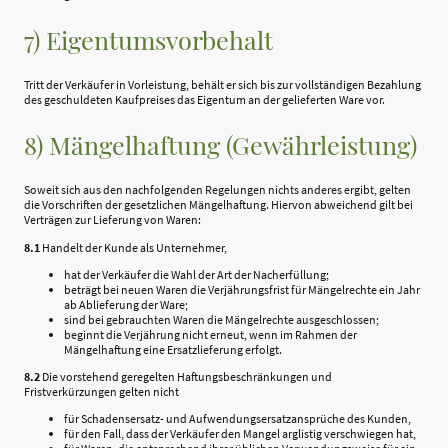
7) Eigentumsvorbehalt
Tritt der Verkäufer in Vorleistung, behält er sich bis zur vollständigen Bezahlung
des geschuldeten Kaufpreises das Eigentum an der gelieferten Ware vor.
8) Mängelhaftung (Gewährleistung)
Soweit sich aus den nachfolgenden Regelungen nichts anderes ergibt, gelten
die Vorschriften der gesetzlichen Mängelhaftung. Hiervon abweichend gilt bei
Verträgen zur Lieferung von Waren:
8.1
Handelt der Kunde als Unternehmer,
hat der Verkäufer die Wahl der Art der Nacherfüllung;
beträgt bei neuen Waren die Verjährungsfrist für Mängelrechte ein Jahr
ab Ablieferung der Ware;
sind bei gebrauchten Waren die Mängelrechte ausgeschlossen;
beginnt die Verjährung nicht erneut, wenn im Rahmen der
Mängelhaftung eine Ersatzlieferung erfolgt.
8.2
Die vorstehend geregelten Haftungsbeschränkungen und
Fristverkürzungen gelten nicht
für Schadensersatz- und Aufwendungsersatzansprüche des Kunden,
für den Fall, dass der Verkäufer den Mangel arglistig verschwiegen hat,