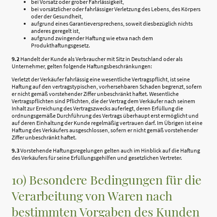
bei Vorsatz oder grober Fahrlässigkeit,
bei vorsätzlicher oder fahrlässiger Verletzung des Lebens, des Körpers
oder der Gesundheit,
aufgrund eines Garantieversprechens, soweit diesbezüglich nichts
anderes geregelt ist,
aufgrund zwingender Haftung wie etwa nach dem
Produkthaftungsgesetz.
9.2
Handelt der Kunde als Verbraucher mit Sitz in Deutschland oder als
Unternehmer, gelten folgende Haftungsbeschränkungen:
Verletzt der Verkäufer fahrlässig eine wesentliche Vertragspflicht, ist seine
Haftung auf den vertragstypischen, vorhersehbaren Schaden begrenzt, sofern
er nicht gemäß vorstehender Ziffer unbeschränkt haftet. Wesentliche
Vertragspflichten sind Pflichten, die der Vertrag dem Verkäufer nach seinem
Inhalt zur Erreichung des Vertragszwecks auferlegt, deren Erfüllung die
ordnungsgemäße Durchführung des Vertrags überhaupt erst ermöglicht und
auf deren Einhaltung der Kunde regelmäßig vertrauen darf. Im Übrigen ist eine
Haftung des Verkäufers ausgeschlossen, sofern er nicht gemäß vorstehender
Ziffer unbeschränkt haftet.
9.3
Vorstehende Haftungsregelungen gelten auch im Hinblick auf die Haftung
des Verkäufers für seine Erfüllungsgehilfen und gesetzlichen Vertreter.
10) Besondere Bedingungen für die
Verarbeitung von Waren nach
bestimmten Vorgaben des Kunden