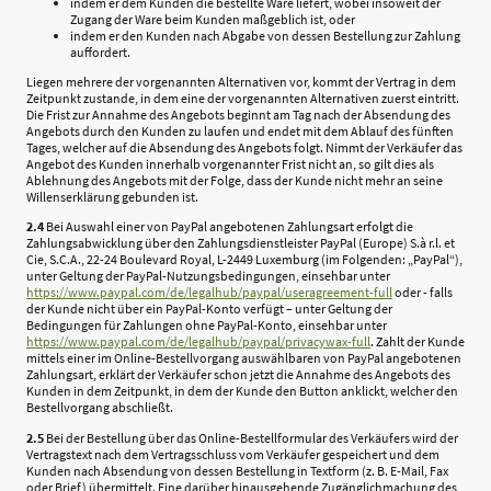
indem er dem Kunden die bestellte Ware liefert, wobei insoweit der
Zugang der Ware beim Kunden maßgeblich ist, oder
indem er den Kunden nach Abgabe von dessen Bestellung zur Zahlung
auffordert.
Liegen mehrere der vorgenannten Alternativen vor, kommt der Vertrag in dem
Zeitpunkt zustande, in dem eine der vorgenannten Alternativen zuerst eintritt.
Die Frist zur Annahme des Angebots beginnt am Tag nach der Absendung des
Angebots durch den Kunden zu laufen und endet mit dem Ablauf des fünften
Tages, welcher auf die Absendung des Angebots folgt. Nimmt der Verkäufer das
Angebot des Kunden innerhalb vorgenannter Frist nicht an, so gilt dies als
Ablehnung des Angebots mit der Folge, dass der Kunde nicht mehr an seine
Willenserklärung gebunden ist.
2.4
Bei Auswahl einer von PayPal angebotenen Zahlungsart erfolgt die
Zahlungsabwicklung über den Zahlungsdienstleister PayPal (Europe) S.à r.l. et
Cie, S.C.A., 22-24 Boulevard Royal, L-2449 Luxemburg (im Folgenden: „PayPal“),
unter Geltung der PayPal-Nutzungsbedingungen, einsehbar unter
https://www.paypal.com
/de
/legalhub
/paypal
/useragreement-full
oder - falls
der Kunde nicht über ein PayPal-Konto verfügt – unter Geltung der
Bedingungen für Zahlungen ohne PayPal-Konto, einsehbar unter
https://www.paypal.com
/de
/legalhub
/paypal
/privacywax-full
. Zahlt der Kunde
mittels einer im Online-Bestellvorgang auswählbaren von PayPal angebotenen
Zahlungsart, erklärt der Verkäufer schon jetzt die Annahme des Angebots des
Kunden in dem Zeitpunkt, in dem der Kunde den Button anklickt, welcher den
Bestellvorgang abschließt.
2.5
Bei der Bestellung über das Online-Bestellformular des Verkäufers wird der
Vertragstext nach dem Vertragsschluss vom Verkäufer gespeichert und dem
Kunden nach Absendung von dessen Bestellung in Textform (z. B. E-Mail, Fax
oder Brief) übermittelt. Eine darüber hinausgehende Zugänglichmachung des