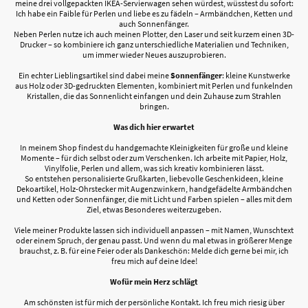
meine drei vollgepackten IKEA-Servierwagen sehen würdest, wüsstest du sofort:
Ich habe ein Faible für Perlen und liebe es zu fädeln – Armbändchen, Ketten und
auch Sonnenfänger.
Neben Perlen nutze ich auch meinen Plotter, den Laser und seit kurzem einen 3D-
Drucker – so kombiniere ich ganz unterschiedliche Materialien und Techniken,
um immer wieder Neues auszuprobieren.
Ein echter Lieblingsartikel sind dabei meine
Sonnenfänger
: kleine Kunstwerke
aus Holz oder 3D-gedruckten Elementen, kombiniert mit Perlen und funkelnden
Kristallen, die das Sonnenlicht einfangen und dein Zuhause zum Strahlen
bringen.
Was dich hier erwartet
In meinem Shop findest du handgemachte Kleinigkeiten für große und kleine
Momente – für dich selbst oder zum Verschenken. Ich arbeite mit Papier, Holz,
Vinylfolie, Perlen und allem, was sich kreativ kombinieren lässt.
So entstehen personalisierte Grußkarten, liebevolle Geschenkideen, kleine
Dekoartikel, Holz-Ohrstecker mit Augenzwinkern, handgefädelte Armbändchen
und Ketten oder Sonnenfänger, die mit Licht und Farben spielen – alles mit dem
Ziel, etwas Besonderes weiterzugeben.
Viele meiner Produkte lassen sich individuell anpassen – mit Namen, Wunschtext
oder einem Spruch, der genau passt. Und wenn du mal etwas in größerer Menge
brauchst, z. B. für eine Feier oder als Dankeschön: Melde dich gerne bei mir, ich
freu mich auf deine Idee!
Wofür mein Herz schlägt
Am schönsten ist für mich der persönliche Kontakt. Ich freu mich riesig über