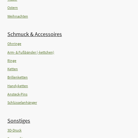
Ostern
Weihnachten
Schmuck & Accessoires
Ohrringe
Arm- & Fußbänder (-kettchen)
Ringe
Ketten
Brillenketten
Handyketten
Ansteck-Pins
Schlüsselanhänger
Sonstiges
3D-Druck