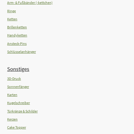
Arm- & Fußbänder (-kettchen)
Ringe
Ketten
Brillenketten
Handyketten
Ansteck-Pins
Schlüsselanhänger
Sonstiges
3D-Druck
Sonnenfänger
Karten
Kugelschreiber
Türkränze & Schilder
Kerzen
Cake Topper