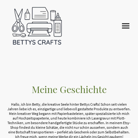
Meine Geschichte
Hallo, ich bin Betty, die kreative Seele hinter Bettys Crafts! Schon seit vielen
Jahren liebe ich es, einzigartige und liebevoll gestaltete Produkte zu entwerfen.
Mein kreativer Weg begann mit Papierbasteleien, später spezialisierte ich mich
auf Hochzeitspapeterie, und heute kombiniere ich Lasergravur mit Plott-
Techniken, um besondere handgefertigte Stücke zu erschaffen. In meinem Etsy-
Shop findest du kleine Schätze, die nicht nur schön aussehen, sondern auch
eine Botschaft transportieren – perfekt als Geschenk oder zum Selbstbehalten.
Ich freue mich, wenn meine Werke dir ein Lächeln ins Gesicht zaubern!